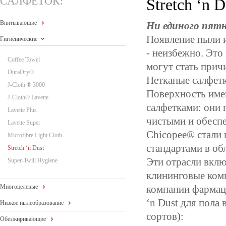
САЛФЕТОК:
Stretch ‘n D
Впитывающие
Ни единого пятн
Появление пыли и
Гигиенические
- неизбежно. Это
Coffee Towel
могут стать прич
DuraDry®
Нетканые салфетк
J-Cloth ® 3000
Поверхность име
J-Cloth® Lavette
салфетками: они 
Lavette Plus
чистыми и обеспе
Lavette Super
Chicopee® стали
Microfibre Light Cloth
стандартами в об
Stretch ‘n Dust
Эти отрасли вкл
Super-Twill Hygiene
клининговые комп
Многоцелевые
компании фармац
‘n Dust для пола
Низкое пылеобразование
сортов):
Обезжиривающие