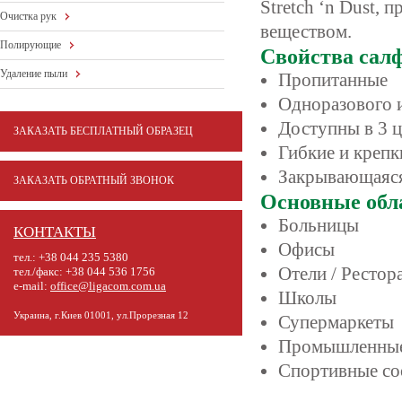
Stretch ‘n Dust, 
Очистка рук
веществом.
Полирующие
Свойства салф
Удаление пыли
Пропитанные
Одноразового 
Доступны в 3 ц
ЗАКАЗАТЬ БЕСПЛАТНЫЙ ОБРАЗЕЦ
Гибкие и крепк
Закрывающаяся
ЗАКАЗАТЬ ОБРАТНЫЙ ЗВОНОК
Основные обл
Больницы
КОНТАКТЫ
Офисы
тел.: +38 044 235 5380
Отели / Рестор
тел./факс: +38 044 536 1756
e-mail:
office@ligacom.com.ua
Школы
Украина, г.Киев 01001, ул.Прорезная 12
Супермаркеты
Промышленные
Спортивные с