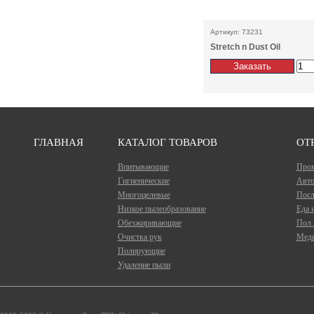
Артикул: 73231
Stretch n Dust Oil
ГЛАВНАЯ
КАТАЛОГ ТОВАРОВ
ОТ
Впитывающие
Про
Гигиенические
Авто
Многоцелевые
Посл
Низкое пылеобразование
Еда 
Обезжиривающие
Пол 
Очистка рук
Меди
Полирующие
Удаление пыли