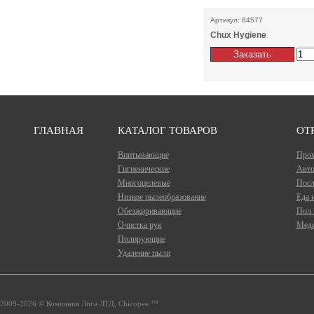
Артикул: 84577
Chux Hygiene
ГЛАВНАЯ
КАТАЛОГ ТОВАРОВ
ОТ
Впитывающие
Про
Гигиенические
Авто
Многоцелевые
Посл
Низкое пылеобразование
Еда 
Обезжиривающие
Пол 
Очистка рук
Меди
Полирующие
Удаление пыли
2009-2026 © Компания Лига ЛТД, Chicopee ™