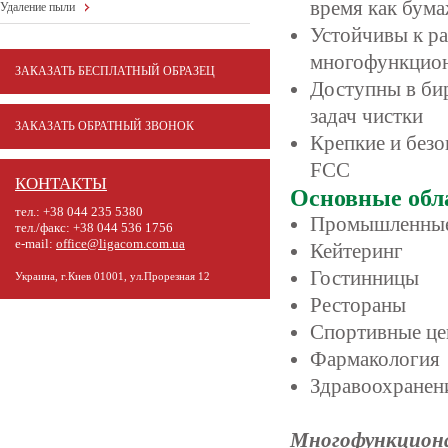
время как бум
Удаление пыли
Устойчивы к р
многофункцио
ЗАКАЗАТЬ БЕСПЛАТНЫЙ ОБРАЗЕЦ
Доступны в бир
задач чистки
ЗАКАЗАТЬ ОБРАТНЫЙ ЗВОНОК
Крепкие и безо
FCC
КОНТАКТЫ
Основные обл
тел.: +38 044 235 5380
Промышленные
тел./факс: +38 044 536 1756
e-mail:
office@ligacom.com.ua
Кейтеринг
Гостинницы
Украина, г.Киев 01001, ул.Прорезная 12
Рестораны
Спортивные ц
Фармакология
Здравоохранен
Многофункциона