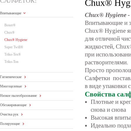
САЛФЕТОК:
Chux® Hyg
Впитывающие
Chux® Hygiene 
Впитывающие и э
Boxer®
Chux® Hygiene я
Chux®
для отличной чис
Chux® Hygiene
жидкостей, Chux®
Super Twill®
при использован
Triko-Tex®
растворителями.
Triko-Ton
Просто прополощи
Салфетки поставл
Гигиенические
в виде упаковки 
Многоцелевые
Свойства сал
Низкое пылеобразование
Плотные и креп
Обезжиривающие
снова и снова
Очистка рук
Высокая впитыв
Полирующие
Идеально подхо