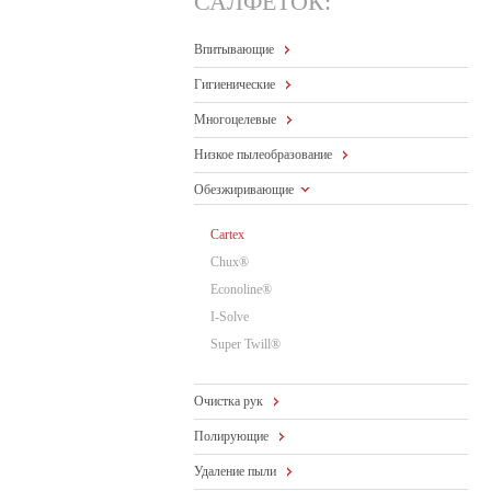
САЛФЕТОК:
Впитывающие
Гигиенические
Многоцелевые
Низкое пылеобразование
Обезжиривающие
Cartex
Chux®
Econoline®
I-Solve
Super Twill®
Очистка рук
Полирующие
Удаление пыли