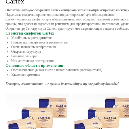
Cartex
Обезжиривающие салфетки Cartex собирают загрязняющие вещества за счет 
Идеальные салфетки при использовании растворителей для обезжиривания.
Cartex - отличные салфетки для обезжиривания, они обладают высокой устойчивост
прочны, что делает их идеальным решением для предпокрасочной подготовки, удале
Открытая грубая структура Cartex гарантирует, что загрязняющие вещества собира
Свойства салфеток Cartex
Устойчивы к растворителям
Низкая экстрагируемость растворителя
Очень низкое пылеобразование
Открытая структура
Большие размеры
Незначительная электризация
Основные области применения:
Обезжиривание (в том числе с использованием растворителей)
Удаление герметика
Быстрая, легкая чистка - не нужно делать одну и ту же работу дважды!