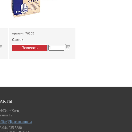
Артикул: 76205
Cartex
АКТЫ
1034, г.Киев,
езная 12
office@ligacom.com.ua
38 044 235 5380