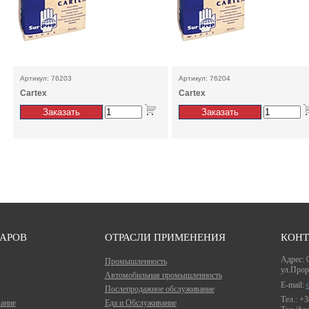
Артикул: 76203
Артикул: 76204
Cartex
Cartex
ВАРОВ
ОТРАСЛИ ПРИМЕНЕНИЯ
КОНТ
Адрес: 0
Промышленность
ул.Прор
Автомобильная промышленность
E-mail:
Послепродажное обслуживание
Тел.: +
ание
Еда и Обслуживание