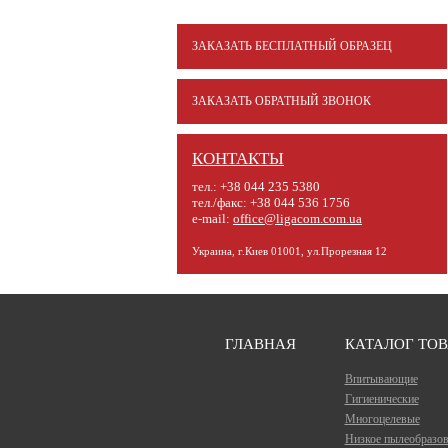
ЗАКАЗАТЬ БЕСПЛАТНЫЙ ОБРАЗЕЦ
ЗАКАЗАТЬ ОБРАТНЫЙ ЗВОНОК
КОНТАКТЫ
тел.: +38 044 235 5380
тел./факс: +38 044 536 1756
e-mail:
office@ligacom.com.ua
Украина, г.Киев 01001, ул.Прорезная 12
ГЛАВНАЯ
КАТАЛОГ ТО
Впитывающие
Гигиенические
Многоцелевые
Низкое пылеобразов