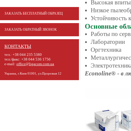
Высокая впиты
Низкое пылеоб
ЗАКАЗАТЬ БЕСПЛАТНЫЙ ОБРАЗЕЦ
Устойчивость к
Основные обл
ЗАКАЗАТЬ ОБРАТНЫЙ ЗВОНОК
Работы по сер
Лаборатории
КОНТАКТЫ
Оргтехника
тел.: +38 044 235 5380
Металлургичес
тел./факс: +38 044 536 1756
e-mail:
office@ligacom.com.ua
Электротехник
Econoline® - в л
Украина, г.Киев 01001, ул.Прорезная 12