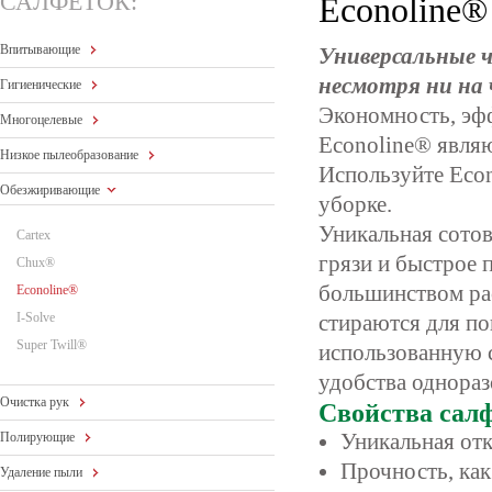
САЛФЕТОК:
Econoline®
Впитывающие
Универсальные 
несмотря ни на
Гигиенические
Экономность, эфф
Многоцелевые
Econoline® явля
Низкое пылеобразование
Используйте Eco
Обезжиривающие
уборке.
Уникальная сотов
Cartex
грязи и быстрое 
Chux®
большинством ра
Econoline®
I-Solve
стираются для по
Super Twill®
использованную 
удобства однораз
Очистка рук
Свойства салф
Уникальная от
Полирующие
Прочность, как
Удаление пыли