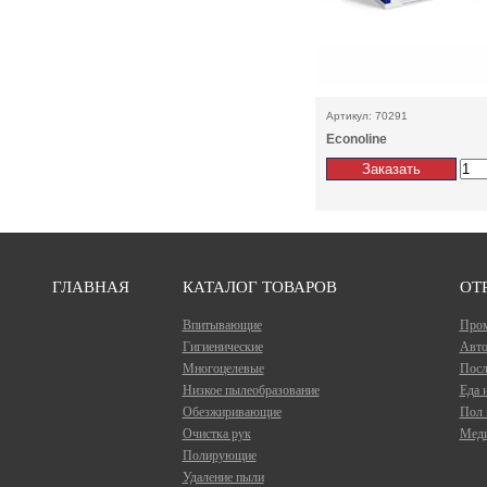
Артикул: 70291
Econoline
ГЛАВНАЯ
КАТАЛОГ ТОВАРОВ
ОТ
Впитывающие
Про
Гигиенические
Авто
Многоцелевые
Посл
Низкое пылеобразование
Еда 
Обезжиривающие
Пол 
Очистка рук
Меди
Полирующие
Удаление пыли